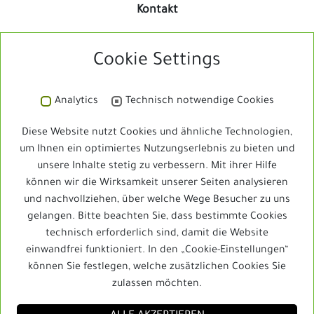
Kontakt
E-Mail:
Cookie Settings
info@schleizer-dreieck-jedermann.de
Telefon:
Analytics
Technisch notwendige Cookies
03663 / 4804-131
Diese Website nutzt Cookies und ähnliche Technologien,
um Ihnen ein optimiertes Nutzungserlebnis zu bieten und
unsere Inhalte stetig zu verbessern. Mit ihrer Hilfe
können wir die Wirksamkeit unserer Seiten analysieren
Schleizer Dreieck Jedermann
und nachvollziehen, über welche Wege Besucher zu uns
gelangen. Bitte beachten Sie, dass bestimmte Cookies
technisch erforderlich sind, damit die Website
einwandfrei funktioniert. In den „Cookie-Einstellungen“
Schleizer Dreieck Jedermann
können Sie festlegen, welche zusätzlichen Cookies Sie
zulassen möchten.