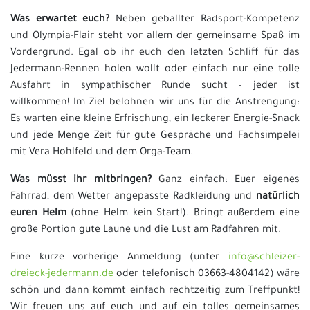
Was erwartet euch?
Neben geballter Radsport-Kompetenz
und Olympia-Flair steht vor allem der gemeinsame Spaß im
Vordergrund. Egal ob ihr euch den letzten Schliff für das
Jedermann-Rennen holen wollt oder einfach nur eine tolle
Ausfahrt in sympathischer Runde sucht – jeder ist
willkommen! Im Ziel belohnen wir uns für die Anstrengung:
Es warten eine kleine Erfrischung, ein leckerer Energie-Snack
und jede Menge Zeit für gute Gespräche und Fachsimpelei
mit Vera Hohlfeld und dem Orga-Team.
Was müsst ihr mitbringen?
Ganz einfach: Euer eigenes
Fahrrad, dem Wetter angepasste Radkleidung und
natürlich
euren Helm
(ohne Helm kein Start!). Bringt außerdem eine
große Portion gute Laune und die Lust am Radfahren mit.
Eine kurze vorherige Anmeldung (unter
info@schleizer-
dreieck-jedermann.de
oder telefonisch 03663-4804142) wäre
schön und dann kommt einfach rechtzeitig zum Treffpunkt!
Wir freuen uns auf euch und auf ein tolles gemeinsames