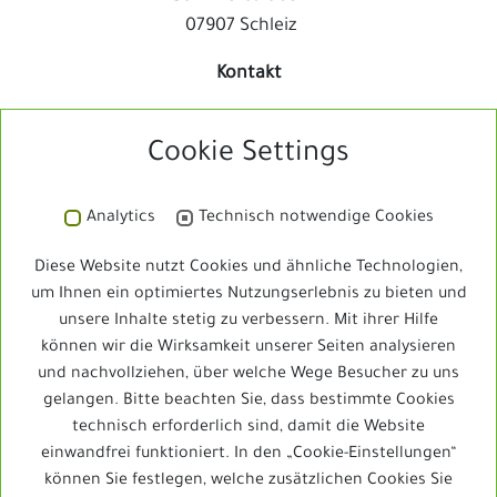
07907 Schleiz
Kontakt
E-Mail:
Cookie Settings
info@schleizer-dreieck-jedermann.de
Telefon:
Analytics
Technisch notwendige Cookies
03663 / 4804-131
Diese Website nutzt Cookies und ähnliche Technologien,
um Ihnen ein optimiertes Nutzungserlebnis zu bieten und
unsere Inhalte stetig zu verbessern. Mit ihrer Hilfe
können wir die Wirksamkeit unserer Seiten analysieren
Schleizer Dreieck Jedermann
und nachvollziehen, über welche Wege Besucher zu uns
gelangen. Bitte beachten Sie, dass bestimmte Cookies
technisch erforderlich sind, damit die Website
einwandfrei funktioniert. In den „Cookie-Einstellungen“
Schleizer Dreieck Jedermann
können Sie festlegen, welche zusätzlichen Cookies Sie