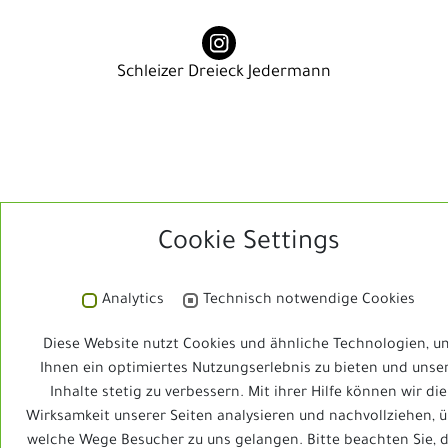
Schleizer Dreieck Jedermann
Cookie Settings
© 2025 Schleizer Dreieck Jedermann | Design &
Umsetzung
Gera-Web GmbH
Analytics
Technisch notwendige Cookies
Impressum
|
Datenschutz
Diese Website nutzt Cookies und ähnliche Technologien, u
Ihnen ein optimiertes Nutzungserlebnis zu bieten und unse
Inhalte stetig zu verbessern. Mit ihrer Hilfe können wir die
Wirksamkeit unserer Seiten analysieren und nachvollziehen, 
welche Wege Besucher zu uns gelangen. Bitte beachten Sie, 